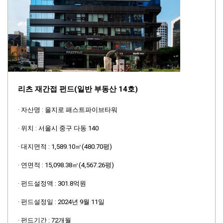
리츠 재간접 펀드(일반 부동산 14호)
· 자산명 :
을지로 패스트파이브타워
· 위치 :
서울시 중구 다동 140
· 대지면적 :
1,589.10㎡(480.70평)
·
연면적 :
15,098.38㎡(4,567.26평)
·
펀드설정액 :
301.8억원
·
펀드설정일 :
2024년 9월 11일
·
펀드기간 :
72개월