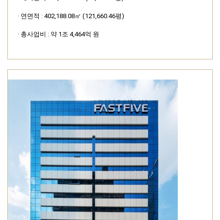
· 연면적 : 402,188.08㎡ (121,660.46평)
· 총사업비 : 약 1조 4,464억 원